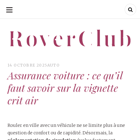
ALLER
AU
CONTENU
RoverClub
RoverClub
14 OCTOBRE 2025
AUTO
Assurance voiture : ce qu’il
faut savoir sur la vignette
crit air
Rouler en ville avec un véhicule ne se limite plus à une
question de confort ou de rapidité. Désormais, la